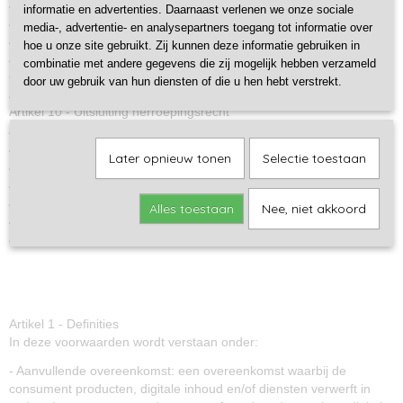
Artikel 5 - De overeenkomst
informatie en advertenties. Daarnaast verlenen we onze sociale
Artikel 6 - Herroepingsrecht
media-, advertentie- en analysepartners toegang tot informatie over
Artikel 7 - Verplichtingen van de consument tijdens de bedenktijd
hoe u onze site gebruikt. Zij kunnen deze informatie gebruiken in
Artikel 8 - Uitoefening van het herroepingsrecht door de consument
combinatie met andere gegevens die zij mogelijk hebben verzameld
en kosten daarvan
door uw gebruik van hun diensten of die u hen hebt verstrekt.
Artikel 9 - Verplichtingen van de ondernemer bij herroeping
Artikel 10 - Uitsluiting herroepingsrecht
Artikel 11 - De prijs
Artikel 12 - Nakoming en extra garantie
Later opnieuw tonen
Selectie toestaan
Artikel 13 - Levering en uitvoering
Artikel 14 - Betaling
Artikel 15 - Klachtenregeling
Alles toestaan
Nee, niet akkoord
Artikel 16 - Geschillen
Artikel 17 - Aanvullende of afwijkende bepalingen
Artikel 1 - Definities
In deze voorwaarden wordt verstaan onder:
- Aanvullende overeenkomst: een overeenkomst waarbij de
consument producten, digitale inhoud en/of diensten verwerft in