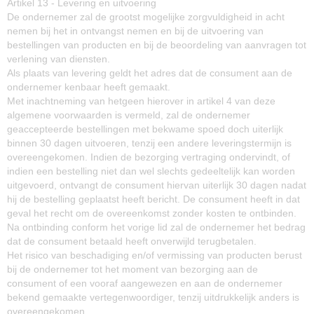
Artikel 13 - Levering en uitvoering
De ondernemer zal de grootst mogelijke zorgvuldigheid in acht
nemen bij het in ontvangst nemen en bij de uitvoering van
bestellingen van producten en bij de beoordeling van aanvragen tot
verlening van diensten.
Als plaats van levering geldt het adres dat de consument aan de
ondernemer kenbaar heeft gemaakt.
Met inachtneming van hetgeen hierover in artikel 4 van deze
algemene voorwaarden is vermeld, zal de ondernemer
geaccepteerde bestellingen met bekwame spoed doch uiterlijk
binnen 30 dagen uitvoeren, tenzij een andere leveringstermijn is
overeengekomen. Indien de bezorging vertraging ondervindt, of
indien een bestelling niet dan wel slechts gedeeltelijk kan worden
uitgevoerd, ontvangt de consument hiervan uiterlijk 30 dagen nadat
hij de bestelling geplaatst heeft bericht. De consument heeft in dat
geval het recht om de overeenkomst zonder kosten te ontbinden.
Na ontbinding conform het vorige lid zal de ondernemer het bedrag
dat de consument betaald heeft onverwijld terugbetalen.
Het risico van beschadiging en/of vermissing van producten berust
bij de ondernemer tot het moment van bezorging aan de
consument of een vooraf aangewezen en aan de ondernemer
bekend gemaakte vertegenwoordiger, tenzij uitdrukkelijk anders is
overeengekomen.