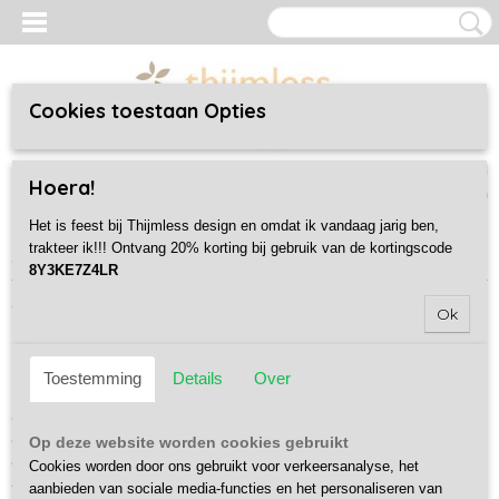
Cookies toestaan Opties
Inloggen
Registreren
UW WINKELWAGEN
Hoera!
Geen producten
(0)
Het is feest bij Thijmless design en omdat ik vandaag jarig ben,
trakteer ik!!! Ontvang 20% korting bij gebruik van de kortingscode
Home
> Voorwaarden
8Y3KE7Z4LR
Voorwaarden
Ok
Toestemming
Details
Over
Inhoudsopgave:
Artikel 1 - Definities
Artikel 2 - Identiteit van de ondernemer
Op deze website worden cookies gebruikt
Artikel 3 - Toepasselijkheid
Cookies worden door ons gebruikt voor verkeersanalyse, het
Artikel 4 - Het aanbod
aanbieden van sociale media-functies en het personaliseren van