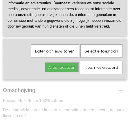
informatie en advertenties. Daarnaast verlenen we onze sociale
Leaves vierkant
media-, advertentie- en analysepartners toegang tot informatie over
hoe u onze site gebruikt. Zij kunnen deze informatie gebruiken in
combinatie met andere gegevens die zij mogelijk hebben verzameld
€ 39,95
(inclusief btw 21%)
door uw gebruik van hun diensten of die u hen hebt verstrekt.
✓
Op voorraad
Aantal
Later opnieuw tonen
Selectie toestaan
Alles toestaan
Nee, niet akkoord
IN WINKELWAGEN
Omschrijving
Kussen 45 x 45 cm 100% katoen
De achterzijde van de kussen is gemaakt van een zachte, aaibare
fluwelen stof.