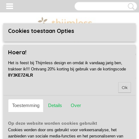
Cookies toestaan Opties
Inloggen
Registreren
UW WINKELWAGEN
Hoera!
Geen producten
(0)
Het is feest bij Thijmless design en omdat ik vandaag jarig ben,
trakteer ik!!! Ontvang 20% korting bij gebruik van de kortingscode
Home
>
Jungle Fever
>
Kussens
>
Leaves vierkant
8Y3KE7Z4LR
Ok
Toestemming
Details
Over
Op deze website worden cookies gebruikt
Cookies worden door ons gebruikt voor verkeersanalyse, het
aanbieden van sociale media-functies en het personaliseren van