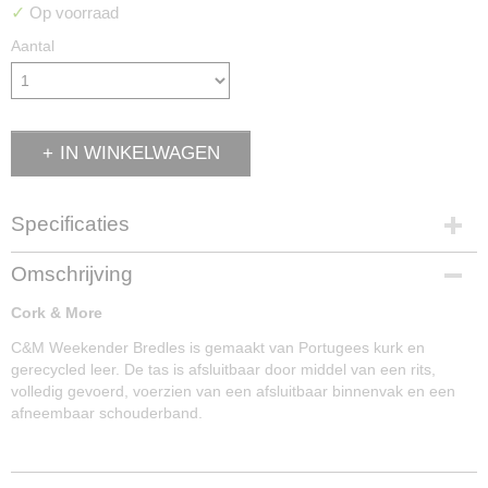
✓
Op voorraad
Aantal
IN WINKELWAGEN
Specificaties
Afmetingen (l,b,h)
Omschrijving
48 x 16 x 26 cm
Cork & More
C&M Weekender Bredles is gemaakt van Portugees kurk en
gerecycled leer. De tas is afsluitbaar door middel van een rits,
volledig gevoerd, voerzien van een afsluitbaar binnenvak en een
afneembaar schouderband.