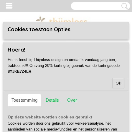
Cookies toestaan Opties
Inloggen
Registreren
UW WINKELWAGEN
Hoera!
Geen producten
(0)
Het is feest bij Thijmless design en omdat ik vandaag jarig ben,
trakteer ik!!! Ontvang 20% korting bij gebruik van de kortingscode
Home
>
Cork and More
>
Weekendtassen
>
C&M Weekender -
8Y3KE7Z4LR
Bredles
Ok
Toestemming
Details
Over
Op deze website worden cookies gebruikt
Cookies worden door ons gebruikt voor verkeersanalyse, het
aanbieden van sociale media-functies en het personaliseren van